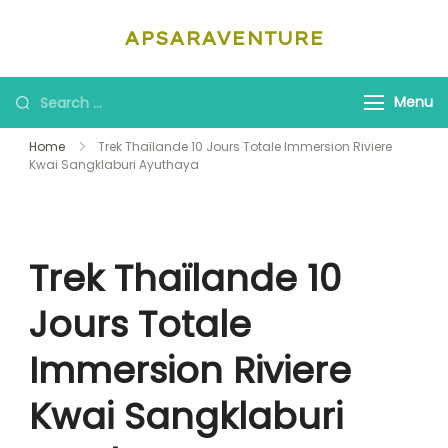
Skip
APSARAVENTURE
to
content
Looking
Menu
for
Home
Trek Thaïlande 10 Jours Totale Immersion Riviere
Something?
Kwai Sangklaburi Ayuthaya
Trek Thaïlande 10
Jours Totale
Immersion Riviere
Kwai Sangklaburi