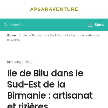
Skip
APSARAVENTURE
to
content
Looking
Menu
for
Home
Ile de Bilu dans le Sud-Est de la Birmanie : artisanat
Something?
et rizières
Uncategorized
Ile de Bilu dans le
Sud-Est de la
Birmanie : artisanat
et rizières