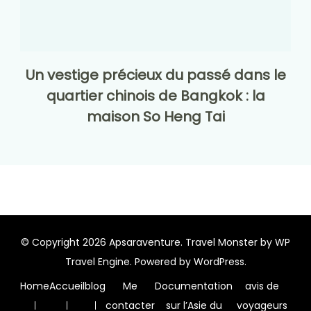
Un vestige précieux du passé dans le
quartier chinois de Bangkok : la
maison So Heng Tai
© Copyright 2026
Apsaraventure
.
Travel Monster by
WP
Travel Engine.
Powered by
WordPress
.
Home
Accueil
blog
Me
Documentation
avis de
contacter
sur l’Asie du
voyageurs