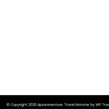
© Copyright 2026
Apsaraventure
.
Travel Monster by
WP Trav