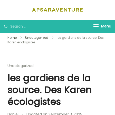
Skip
APSARAVENTURE
to
content
Looking
Menu
for
Home
Uncategorized
les gardiens de la source. Des
Something?
Karen écologistes
Uncategorized
les gardiens de la
source. Des Karen
écologistes
Daniel
Updated on
September 3, 2025