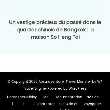
Un vestige précieux du passé dans le
quartier chinois de Bangkok : la
maison So Heng Tai
© Copyright 2026
Apsaraventure
.
Travel Monster by
WP
Travel Engine.
Powered by
WordPress
.
Home
Accueil
blog
Me
Documentation
avis de
contacter
sur l’Asie du
voyageurs